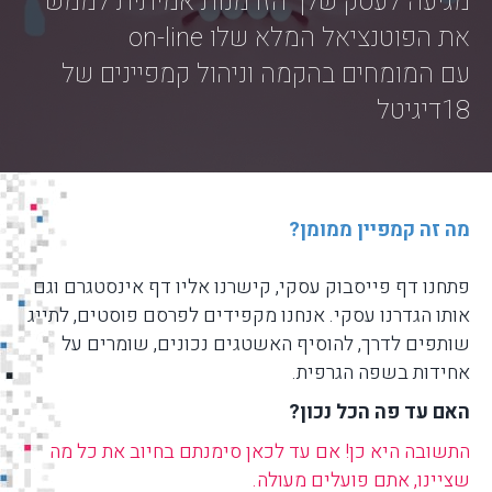
מגיעה לעסק שלך הזדמנות אמיתית לממש
את הפוטנציאל המלא שלו on-line
עם המומחים בהקמה וניהול קמפיינים של
18דיגיטל
מה זה קמפיין ממומן?
פתחנו דף פייסבוק עסקי, קישרנו אליו דף אינסטגרם וגם
אותו הגדרנו עסקי. אנחנו מקפידים לפרסם פוסטים, לתייג
שותפים לדרך, להוסיף האשטגים נכונים, שומרים על
אחידות בשפה הגרפית.
האם עד פה הכל נכון?
התשובה היא כן! אם עד לכאן סימנתם בחיוב את כל מה
שציינו, אתם פועלים מעולה.