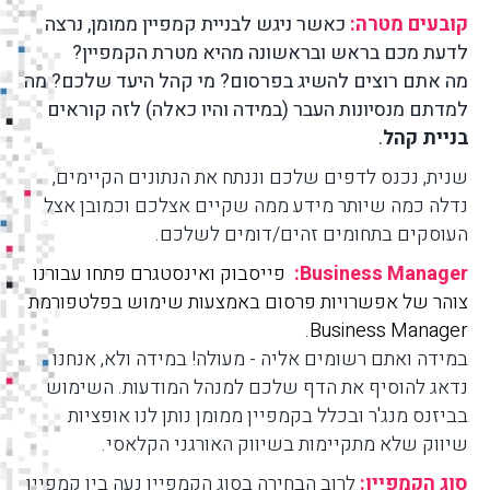
קובעים מטרה:
כאשר ניגש לבניית קמפיין ממומן, נרצה
לדעת מכם בראש ובראשונה מהיא מטרת הקמפיין?
מה אתם רוצים להשיג בפרסום? מי קהל היעד שלכם? מה
למדתם מנסיונות העבר (במידה והיו כאלה) לזה קוראים
בניית קהל
.
שנית, נכנס לדפים שלכם וננתח את הנתונים הקיימים,
נדלה כמה שיותר מידע ממה שקיים אצלכם וכמובן אצל
העוסקים בתחומים זהים/דומים לשלכם.
Business Manager:
פייסבוק ואינסטגרם פתחו עבורנו
צוהר של אפשרויות פרסום באמצעות שימוש בפלטפורמת
Business Manager.
במידה ואתם רשומים אליה - מעולה! במידה ולא, אנחנו
נדאג להוסיף את הדף שלכם למנהל המודעות. השימוש
בביזנס מנג'ר ובכלל בקמפיין ממומן נותן לנו אופציות
שיווק שלא מתקיימות בשיווק האורגני הקלאסי.
סוג הקמפיין:
לרוב הבחירה בסוג הקמפיין נעה בין קמפיין