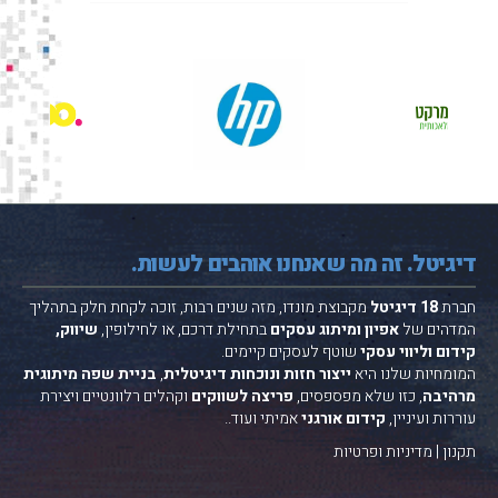
דיגיטל. זה מה שאנחנו אוהבים לעשות.
חברת
18 דיגיטל
מקבוצת
מונדו
, מזה שנים רבות, זוכה לקחת חלק בתהליך
המדהים של
אפיון ומיתוג עסקים
בתחילת דרכם, או לחילופין,
שיווק,
קידום וליווי עסקי
שוטף לעסקים קיימים.
המומחיות שלנו היא
ייצור חזות ונוכחות דיגיטלית
,
בניית שפה מיתוגית
מרהיבה
, כזו שלא מפספסים,
פריצה לשווקים
וקהלים רלוונטיים ויצירת
עוררות ועיניין,
קידום אורגני
אמיתי ועוד..
תקנון
|
מדיניות ופרטיות