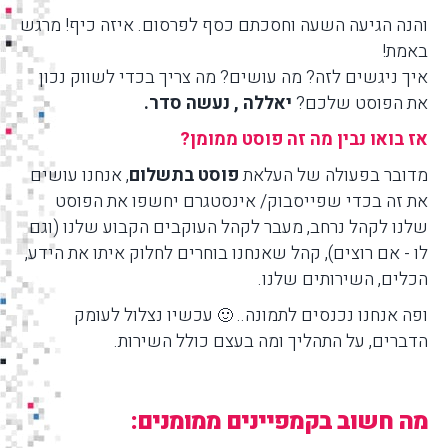
והנה הגיעה השעה וחסכתם כסף לפרסום. איזה כיף! מרגש
באמת!
איך ניגשים לזה? מה עושים? מה צריך בכדי לשווק נכון
את הפוסט שלכם?
יאללה , נעשה סדר.
אז בואו נבין מה זה פוסט ממומן?
מדובר בפעולה של העלאת
פוסט בתשלום
, אנחנו עושים
את זה בכדי שפייסבוק/ אינסטגרם יחשפו את הפוסט
שלנו לקהל נרחב, מעבר לקהל העוקבים הקבוע שלנו (וגם
לו - אם רוצים), קהל שאנחנו בוחרים לחלוק איתו את הידע,
הכלים, השירותים שלנו.
ופה אנחנו נכנסים לתמונה..
עכשיו נצלול לעומק
🙂
הדברים, על התהליך ומה בעצם כולל השירות.
מה חשוב בקמפיינים ממומנים: