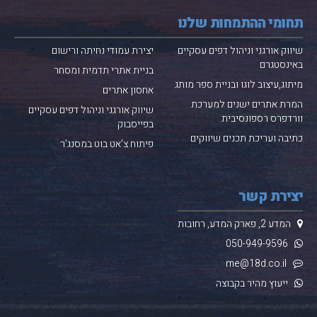
תחומי ההתמחות שלנו
שיווק אורגני וניהול דפים עסקיים
יצירת עמודי נחיתה ורישום
באינסטגרם
בניית אתרי תדמית ומסחר
מיתוג,עיצוב לוגו ובניית ספר מותג
אחסון אתרים
המרת אתרים ישנים למערכת
שיווק אורגני וניהול דפים עסקיים
וורדפרס
רספונסיבית
בפייסבוק
כתיבה ועריכת תכנים שיווקים
פיתוח צ’אט בוט במסנג’ר
יצירת קשר
המדע 2, פארק המדע, רחובות
050-949-
9596
me@18d.co.il
ייעוץ מהיר בקבוצה