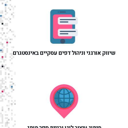
שיווק אורגני וניהול דפים עסקיים באינסטגרם
מיתוג,עיצוב לוגו ובניית ספר מותג