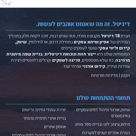
דיגיטל. זה מה שאנחנו אוהבים לעשות.
חברת
18 דיגיטל
מקבוצת
מונדו
, מזה שנים רבות, זוכה לקחת חלק בתהליך
המדהים של
אפיון ומיתוג עסקים
בתחילת דרכם, או לחילופין,
שיווק,
קידום וליווי עסקי
שוטף לעסקים קיימים.
המומחיות שלנו היא
ייצור חזות ונוכחות דיגיטלית
,
בניית שפה מיתוגית
מרהיבה
, כזו שלא מפספסים,
פריצה לשווקים
וקהלים רלוונטיים ויצירת
עוררות ועיניין,
קידום אורגני
אמיתי ועוד..
תקנון
|
מדיניות ופרטיות
תחומי ההתמחות שלנו
שיווק אורגני וניהול דפים עסקיים
יצירת עמודי נחיתה ורישום
באינסטגרם
בניית אתרי תדמית ומסחר
מיתוג,עיצוב לוגו ובניית ספר מותג
אחסון אתרים
המרת אתרים ישנים למערכת
שיווק אורגני וניהול דפים עסקיים