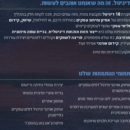
גיטל. זה מה שאנחנו אוהבים לעשות.
רת
18 דיגיטל
מקבוצת
מונדו
, מזה שנים רבות, זוכה לקחת חלק בתהליך
דהים של
אפיון ומיתוג עסקים
בתחילת דרכם, או לחילופין,
שיווק, קידום
ווי עסקי
שוטף לעסקים קיימים.
מחיות שלנו היא
ייצור חזות ונוכחות דיגיטלית
,
בניית שפה מיתוגית
היבה
, כזו שלא מפספסים,
פריצה לשווקים
וקהלים רלוונטיים ויצירת עוררות
יין,
קידום אורגני
אמיתי ועוד..
ון
|
מדיניות ופרטיות
ומי ההתמחות שלנו
וק אורגני וניהול דפים עסקיים
יצירת עמודי נחיתה ורישום
נסטגרם
בניית אתרי תדמית ומסחר
וג,עיצוב לוגו ובניית ספר מותג
אחסון אתרים
ת אתרים ישנים למערכת
וורדפרס
שיווק אורגני וניהול דפים עסקיים
ונסיבית
בפייסבוק
בה ועריכת תכנים שיווקים
פיתוח צ’אט בוט במסנג’ר