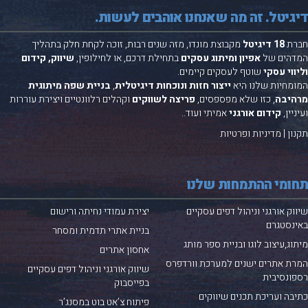
גיטל. זה מה שאנחנו אוהבים לעשות.
רת
18 דיגיטל
מקבוצת
מונדו
, מזה שנים רבות, זוכה לקחת חלק בתהליך
דהים של
אפיון ומיתוג עסקים
בתחילת דרכם, או לחילופין,
שיווק, קידום
ווי עסקי
שוטף לעסקים קיימים.
מחיות שלנו היא
ייצור חזות ונוכחות דיגיטלית
,
בניית שפה מיתוגית
היבה
, כזו שלא מפספסים,
פריצה לשווקים
וקהלים רלוונטיים ויצירת עוררות
יין,
קידום אורגני
אמיתי ועוד..
ון
|
מדיניות ופרטיות
ומי ההתמחות שלנו
וק אורגני וניהול דפים עסקיים
יצירת עמודי נחיתה ורישום
נסטגרם
בניית אתרי תדמית ומסחר
וג,עיצוב לוגו ובניית ספר מותג
אחסון אתרים
ת אתרים ישנים למערכת
וורדפרס
שיווק אורגני וניהול דפים עסקיים
ונסיבית
בפייסבוק
בה ועריכת תכנים שיווקים
פיתוח צ’אט בוט במסנג’ר