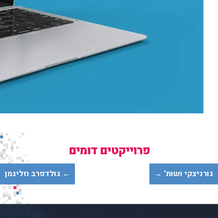
פרוייקטים דומים
ורניצקי ושות’ →
← גולדפרב וזליגמן