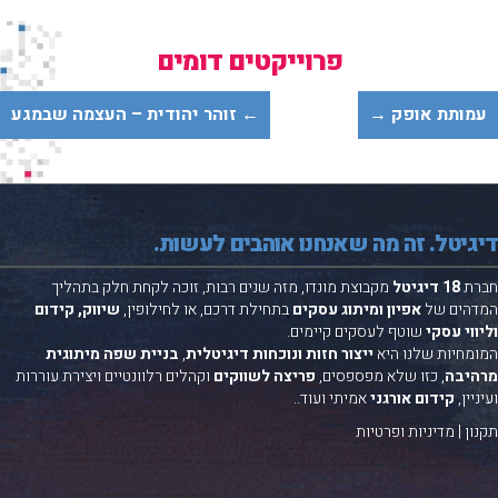
פרוייקטים דומים
מותת אופק →
← זוהר יהודית – העצמה שבמגע
גיטל. זה מה שאנחנו אוהבים לעשות.
רת
18 דיגיטל
מקבוצת
מונדו
, מזה שנים רבות, זוכה לקחת חלק בתהליך
דהים של
אפיון ומיתוג עסקים
בתחילת דרכם, או לחילופין,
שיווק, קידום
ווי עסקי
שוטף לעסקים קיימים.
מחיות שלנו היא
ייצור חזות ונוכחות דיגיטלית
,
בניית שפה מיתוגית
היבה
, כזו שלא מפספסים,
פריצה לשווקים
וקהלים רלוונטיים ויצירת עוררות
יין,
קידום אורגני
אמיתי ועוד..
ון
|
מדיניות ופרטיות