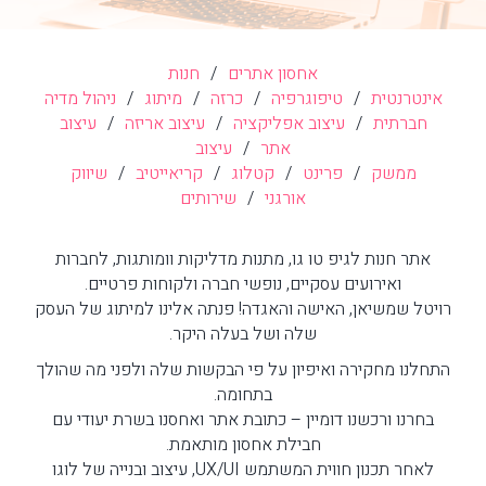
אחסון אתרים
/
חנות
אינטרנטית
/
טיפוגרפיה
/
כרזה
/
מיתוג
/
ניהול מדיה
חברתית
/
עיצוב אפליקציה
/
עיצוב אריזה
/
עיצוב
אתר
/
עיצוב
ממשק
/
פרינט
/
קטלוג
/
קריאייטיב
/
שיווק
אורגני
/
שירותים
אתר חנות לגיפ טו גו, מתנות מדליקות וומותגות, לחברות
ואירועים עסקיים, נופשי חברה ולקוחות פרטיים.
רויטל שמשיאן, האישה והאגדה! פנתה אלינו למיתוג של העסק
שלה ושל בעלה היקר.
התחלנו מחקירה ואיפיון על פי הבקשות שלה ולפני מה שהולך
בתחומה.
בחרנו ורכשנו דומיין – כתובת אתר ואחסנו בשרת יעודי עם
חבילת אחסון מותאמת.
לאחר תכנון חווית המשתמש UX/UI, עיצוב ובנייה של לוגו