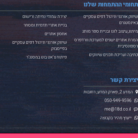
ומי ההתמחות שלנו
וק אורגני וניהול דפים עסקיים
יצירת עמודי נחיתה ורישום
נסטגרם
בניית אתרי תדמית ומסחר
וג,עיצוב לוגו ובניית ספר מותג
אחסון אתרים
ת אתרים ישנים למערכת
וורדפרס
שיווק אורגני וניהול דפים עסקיים
ונסיבית
בפייסבוק
בה ועריכת תכנים שיווקים
פיתוח צ’אט בוט במסנג’ר
ירת קשר
 2, פארק המדע, רחובות
050-949-
9596
me@18d.co.
ייעוץ מהיר בקבוצה